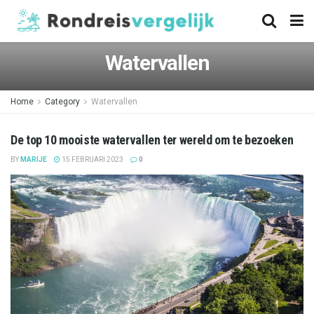
Watervallen
Home
Category
Watervallen
De top 10 mooiste watervallen ter wereld om te bezoeken
BY
MARIJE
15 FEBRUARI 2023
0