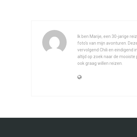
Ik ben Marije, een 30-jarige rei
foto's van mijn avonturen. Dez
vervolgend Chili en eindigend in
altijd op zoek naar de mooiste p
ook graag willen reizen.