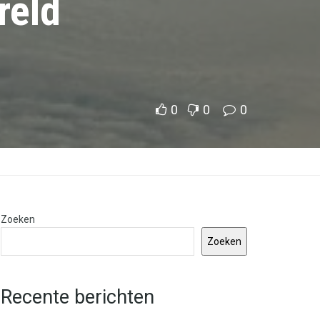
reld
0
0
0
Zoeken
Zoeken
Recente berichten