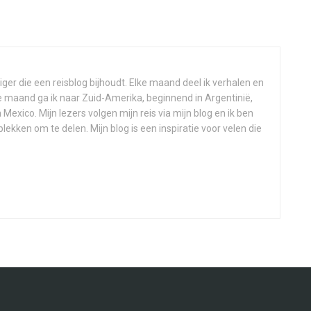
ziger die een reisblog bijhoudt. Elke maand deel ik verhalen en
e maand ga ik naar Zuid-Amerika, beginnend in Argentinië,
 Mexico. Mijn lezers volgen mijn reis via mijn blog en ik ben
lekken om te delen. Mijn blog is een inspiratie voor velen die