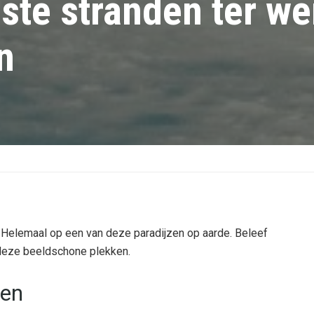
ste stranden ter we
n
ee. Helemaal op een van deze paradijzen op aarde. Beleef
 deze beeldschone plekken.
len